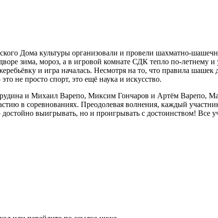
кого Дома культуры организовали и провели шахматно-шашечны
оре зима, мороз, а в игровой комнате СДК тепло по-летнему и 
ребьёвку и игра началась. Несмотря на то, что правила шашек 
то не просто спорт, это ещё наука и искусство.
рудина и Михаил Варепо, Миксим Гончаров и Артём Варепо, Ма
астию в соревнованиях. Преодолевая волнения, каждый участник
о достойно выигрывать, но и проигрывать с достоинством! Все 