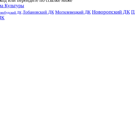
код или перейдите по ссылке ниже
ма Культуры
Новоропский ДК
П
Лобановский ДК
Могилевецкий ДК
омобудский ДК
ДК