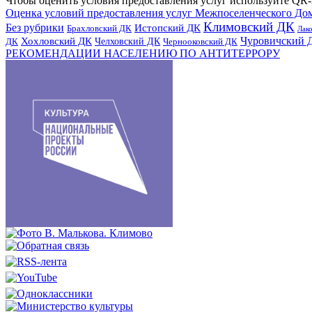
Чтобы оценить условия предоставления услуг используйте QR-
Оценка условий предоставления услуг Межпоселенческого До
Климовский ДК
Без рубрики
Истопский ДК
Брахловский ДК
Лак
Хохловский ДК
Чуровичский 
Челховский ДК
Чернооковский ДК
ДК
РЕКОМЕНДАЦИИ НАСЕЛЕНИЮ ПО АНТИТЕРРОРУ