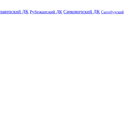
лавенский ДК
Сачковичский ДК
Рубежанский ДК
Сытобудский