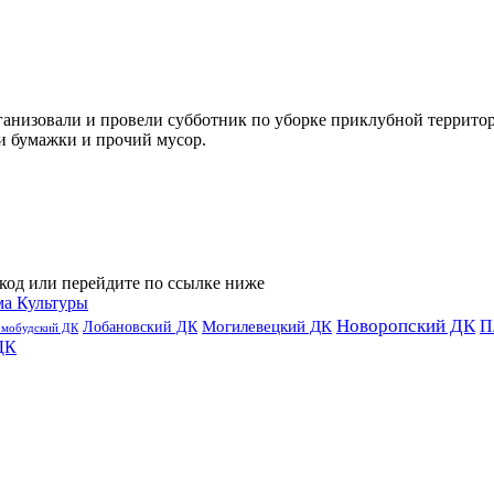
низовали и провели субботник по уборке приклубной территор
и бумажки и прочий мусор.
код или перейдите по ссылке ниже
ма Культуры
Новоропский ДК
П
Лобановский ДК
Могилевецкий ДК
омобудский ДК
ДК