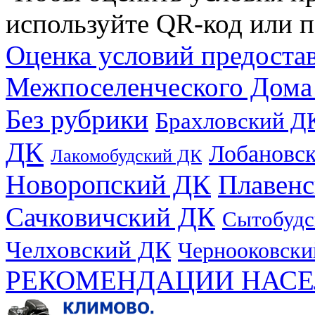
используйте QR-код или п
Оценка условий предоста
Межпоселенческого Дома
Без рубрики
Брахловский Д
ДК
Лобановс
Лакомобудский ДК
Новоропский ДК
Плавен
Сачковичский ДК
Сытобудс
Челховский ДК
Чернооковски
РЕКОМЕНДАЦИИ НАСЕ