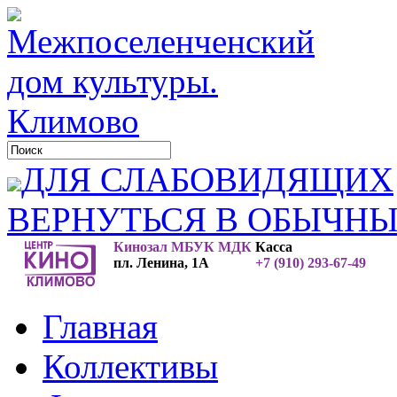
ДЛЯ СЛАБОВИДЯЩИХ
ВЕРНУТЬСЯ В ОБЫЧН
Кинозал МБУК МДК
Касса
пл. Ленина, 1А
+7 (910) 293-67-49
Главная
Коллективы