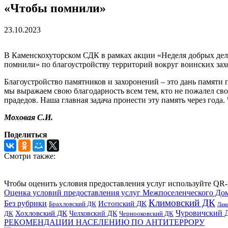
«Чтобы помнили»
23.10.2023
В Каменскохуторском СДК в рамках акции «Неделя добрых дел
помнили» по благоустройству территорий вокруг воинских зах
Благоустройство памятников и захоронений – это дань памяти 
мы выражаем свою благодарность всем тем, кто не пожалел сво
прадедов. Наша главная задача пронести эту память через года
Моховая С.И.
Поделиться
Смотри также:
Чтобы оценить условия предоставления услуг используйте QR-
Оценка условий предоставления услуг Межпоселенческого До
Климовский ДК
Без рубрики
Истопский ДК
Брахловский ДК
Лак
Хохловский ДК
Чуровичский 
Челховский ДК
Чернооковский ДК
ДК
РЕКОМЕНДАЦИИ НАСЕЛЕНИЮ ПО АНТИТЕРРОРУ