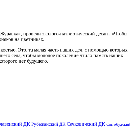
Журавка», провели эколого-патриотический десант «Чтобы
рняков на цветниках.
костью. Это, та малая часть наших дел, с помощью которых
ашего села, чтобы молодое поколение чтило память наших
которого нет будущего.
лавенский ДК
Сачковичский ДК
Рубежанский ДК
Сытобудский