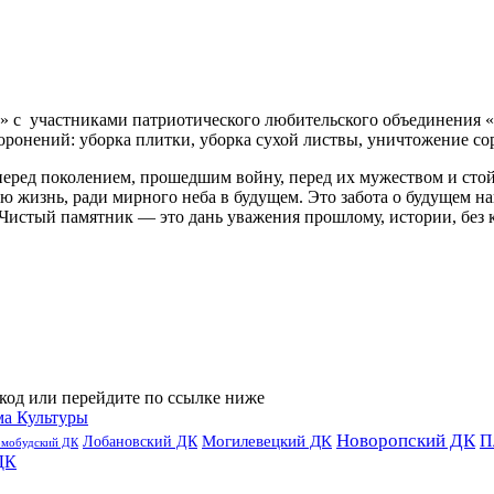
» с участниками патриотического любительского объединения «
оронений: уборка плитки, уборка сухой листвы, уничтожение со
перед поколением, прошедшим войну, перед их мужеством и стой
ю жизнь, ради мирного неба в будущем. Это забота о будущем н
. Чистый памятник — это дань уважения прошлому, истории, без 
код или перейдите по ссылке ниже
ма Культуры
Новоропский ДК
П
Лобановский ДК
Могилевецкий ДК
омобудский ДК
ДК