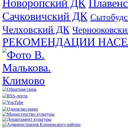
Новоропский ДК
Плавен
Сачковичский ДК
Сытобудс
Челховский ДК
Чернооковски
РЕКОМЕНДАЦИИ НАСЕ