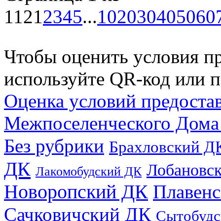
112
1
2
3
4
5
...
10
20
30
40
50
60
Чтобы оценить условия пр
используйте QR-код или п
Оценка условий предоста
Межпоселенческого Дома
Без рубрики
Брахловский Д
ДК
Лобановс
Лакомобудский ДК
Новоропский ДК
Плавен
Сачковичский ДК
Сытобудс