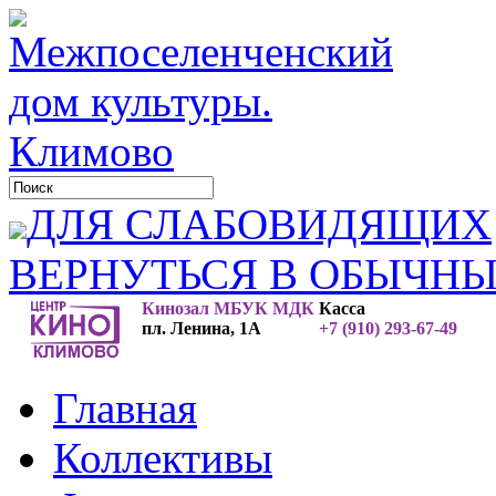
ДЛЯ СЛАБОВИДЯЩИХ
ВЕРНУТЬСЯ В ОБЫЧН
Кинозал МБУК МДК
Касса
пл. Ленина, 1А
+7 (910) 293-67-49
Главная
Коллективы