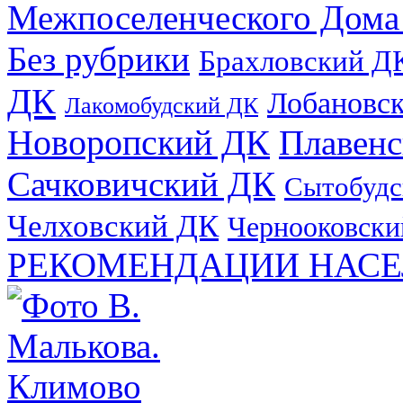
Межпоселенческого Дома
Без рубрики
Брахловский Д
ДК
Лобановс
Лакомобудский ДК
Новоропский ДК
Плавен
Сачковичский ДК
Сытобудс
Челховский ДК
Чернооковски
РЕКОМЕНДАЦИИ НАСЕ