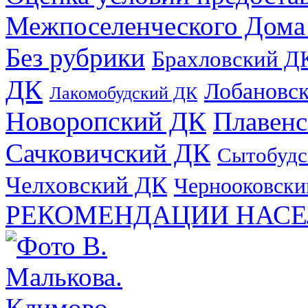
Межпоселенческого Дома
Без рубрики
Брахловский Д
ДК
Лобановс
Лакомобудский ДК
Новоропский ДК
Плавен
Сачковичский ДК
Сытобудс
Челховский ДК
Чернооковски
РЕКОМЕНДАЦИИ НАСЕ