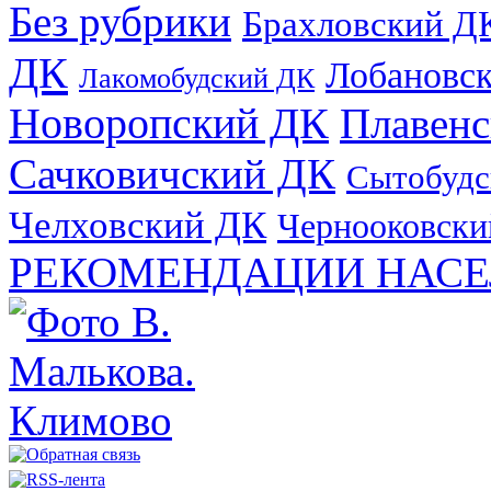
Без рубрики
Брахловский Д
ДК
Лобановс
Лакомобудский ДК
Новоропский ДК
Плавен
Сачковичский ДК
Сытобудс
Челховский ДК
Чернооковски
РЕКОМЕНДАЦИИ НАСЕ