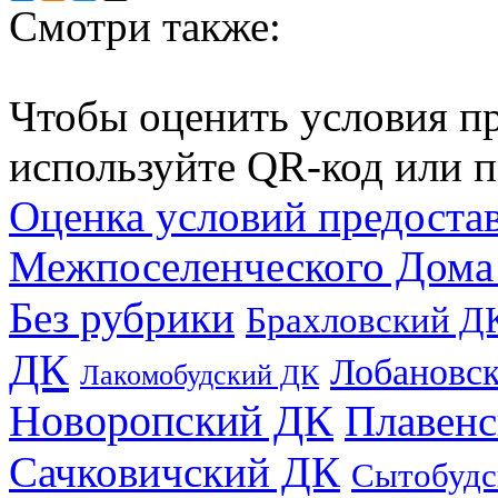
Смотри также:
Чтобы оценить условия пр
используйте QR-код или п
Оценка условий предоста
Межпоселенческого Дома
Без рубрики
Брахловский Д
ДК
Лобановс
Лакомобудский ДК
Новоропский ДК
Плавен
Сачковичский ДК
Сытобудс