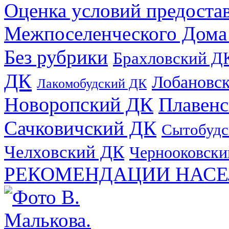
Оценка условий предоста
Межпоселенческого Дома
Без рубрики
Брахловский Д
ДК
Лобановс
Лакомобудский ДК
Новоропский ДК
Плавен
Сачковичский ДК
Сытобудс
Челховский ДК
Чернооковски
РЕКОМЕНДАЦИИ НАСЕ