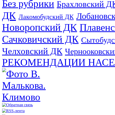
Без рубрики
Брахловский Д
ДК
Лобановс
Лакомобудский ДК
Новоропский ДК
Плавен
Сачковичский ДК
Сытобудс
Челховский ДК
Чернооковски
РЕКОМЕНДАЦИИ НАСЕ