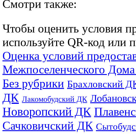
Смотри также:
Чтобы оценить условия пр
используйте QR-код или п
Оценка условий предоста
Межпоселенческого Дома
Без рубрики
Брахловский Д
ДК
Лобановс
Лакомобудский ДК
Новоропский ДК
Плавен
Сачковичский ДК
Сытобудс