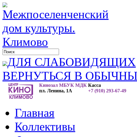
ДЛЯ СЛАБОВИДЯЩИХ
ВЕРНУТЬСЯ В ОБЫЧН
Кинозал МБУК МДК
Касса
пл. Ленина, 1А
+7 (910) 293-67-49
Главная
Коллективы