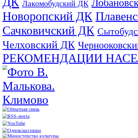
ДК
Лобановс
Лакомобудский ДК
Новоропский ДК
Плавен
Сачковичский ДК
Сытобудс
Челховский ДК
Чернооковски
РЕКОМЕНДАЦИИ НАСЕ