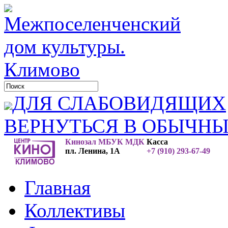
ДЛЯ СЛАБОВИДЯЩИХ
ВЕРНУТЬСЯ В ОБЫЧН
Кинозал МБУК МДК
Касса
пл. Ленина, 1А
+7 (910) 293-67-49
Главная
Коллективы