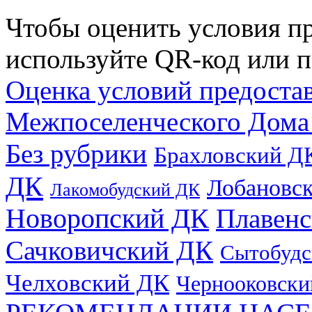
Чтобы оценить условия пр
используйте QR-код или п
Оценка условий предоста
Межпоселенческого Дома
Без рубрики
Брахловский Д
ДК
Лобановс
Лакомобудский ДК
Новоропский ДК
Плавен
Сачковичский ДК
Сытобудс
Челховский ДК
Чернооковски