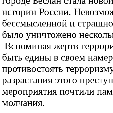
городе Беслан стала новой
истории России. Невозмо
бессмысленной и страшной
было уничтожено нескольк
Вспоминая жертв террори
быть едины в своем наме
противостоять терроризму
разрастания этого престу
мероприятия почтили па
молчания.