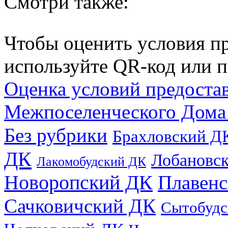
Смотри также:
Чтобы оценить условия пр
используйте QR-код или п
Оценка условий предоста
Межпоселенческого Дома
Без рубрики
Брахловский Д
ДК
Лобановс
Лакомобудский ДК
Новоропский ДК
Плавен
Сачковичский ДК
Сытобудс