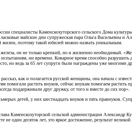
России специалисты Каменскохуторского сельского Дома культур
, ласковые майские дни супружеская пара Ольга Васильевна и 
ой жизни, поэтому такой юбилей можно назвать уникальным.
 железа, он не только крепкий, но и жизненно необходимый. «Ж
 испытаниям, ни времени. Коварное время способно разрушить д
росто, но ведь за 65 лет супруги были награждены уже многими
 рассказ, как и полагается русской женщины, она начала с изве
тям помогали растить внуков, сейчас внукам помогаем растить п
сегда поддерживали друг дружку, от того и вместе до сих пор».
мерых детей, у них шестнадцать внуков и пять правнуков. Супр
глава Каменскохуторской сельской администрации Александр Ку
 не один десяток лет, это яркое достижение, результат великой