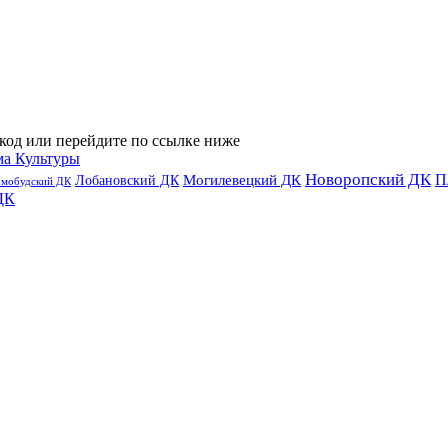
код или перейдите по ссылке ниже
ма Культуры
Новоропский ДК
П
Лобановский ДК
Могилевецкий ДК
омобудский ДК
ДК