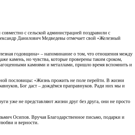
ы совместно с сельской администрацией поздравили с
Александр Данилович Медведевы отмечает свой «Железный
елезная годовщина» – напоминание о том, что отношения между
аже камень, но чувства, которые проверены таким сроком,
 драгоценными камнями и металлами, пришло время вспомнить и
стной пословицы: «Жизнь прожить не поле перейти. В жизни
равнуков, Бог даст – дождёмся праправнуков. Ради них мы и
уги уже не представляют жизни друг без друга, они не просто
зьмич Осипов. Вручая Благодарственное письмо, подарки и
 любви и верности.