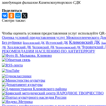
заведующая филиалом Каменскохуторского СДК
Поделиться
Смотри также:
Чтобы оценить условия предоставления услуг используйте QR-
Оценка условий предоставления услуг Межпоселенческого До
Климовский ДК
Без рубрики
Истопский ДК
Брахловский ДК
Лак
Хохловский ДК
Чуровичский 
Челховский ДК
Чернооковский ДК
ДК
РЕКОМЕНДАЦИИ НАСЕЛЕНИЮ ПО АНТИТЕРРОРУ
Политика конфиденциальности и пользовательское соглашение