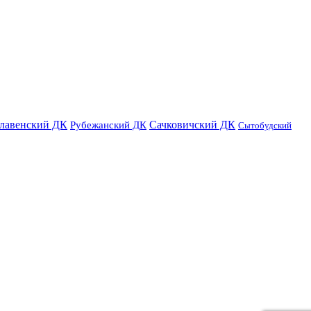
лавенский ДК
Сачковичский ДК
Рубежанский ДК
Сытобудский