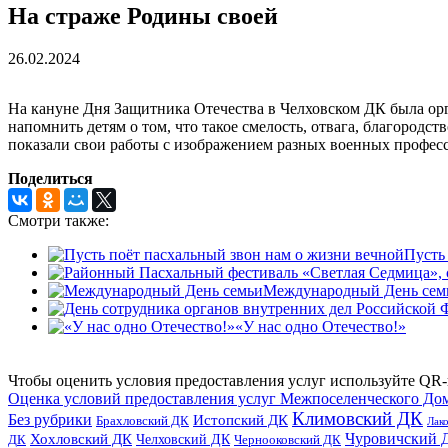
На страже Родины своей
26.02.2024
На кануне Дня Защитника Отечества в Челховском ДК была орг
напомнить детям о том, что такое смелость, отвага, благородс
показали свои работы с изображением разных военных професси
Поделиться
Смотри также:
Пусть
Международный День сем
«У нас одно Отечество!»
Чтобы оценить условия предоставления услуг используйте QR-
Оценка условий предоставления услуг Межпоселенческого До
Климовский ДК
Без рубрики
Истопский ДК
Брахловский ДК
Лак
Хохловский ДК
Чуровичский 
Челховский ДК
Чернооковский ДК
ДК