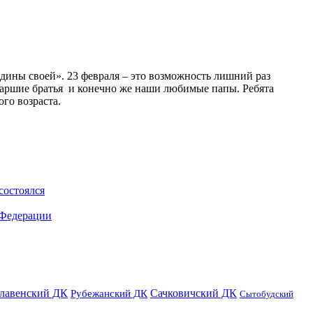
дины своей». 23 февраля – это возможность лишний раз
 старшие братья и конечно же наши любимые папы. Ребята
го возраста.
состоялся
 Федерации
лавенский ДК
Сачковичский ДК
Рубежанский ДК
Сытобудский