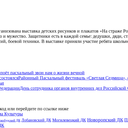
анизована выставка детских рисунков и плакатов «На страже Ро
тво и мужество. Защитники есть в каждой семье: дедушки, дяди,
й, боевой техники. В выставке приняли участие ребята школьно
 поёт пасхальный звон нам о жизни вечной
Районный Пасхальный фестиваль «Светлая Седмица», 
ьи
День сотрудника органов внутренних дел Российской
код или перейдите по ссылке ниже
ма Культуры
Новоропский ДК
П
Лобановский ДК
Могилевецкий ДК
омобудский ДК
ДК