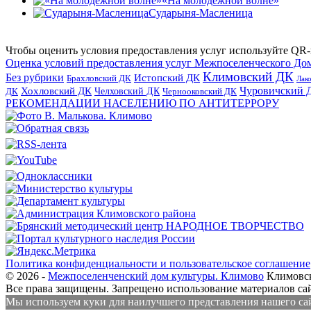
«На молодёжной волне»
Сударыня-Масленица
Чтобы оценить условия предоставления услуг используйте QR-
Оценка условий предоставления услуг Межпоселенческого До
Климовский ДК
Без рубрики
Истопский ДК
Брахловский ДК
Лак
Хохловский ДК
Чуровичский 
Челховский ДК
Чернооковский ДК
ДК
РЕКОМЕНДАЦИИ НАСЕЛЕНИЮ ПО АНТИТЕРРОРУ
Политика конфиденциальности и пользовательское соглашение
© 2026 -
Межпоселенченский дом культуры. Климово
Климовск
Все права защищены.
Запрещено использование материалов сайт
Мы используем куки для наилучшего представления нашего сайт