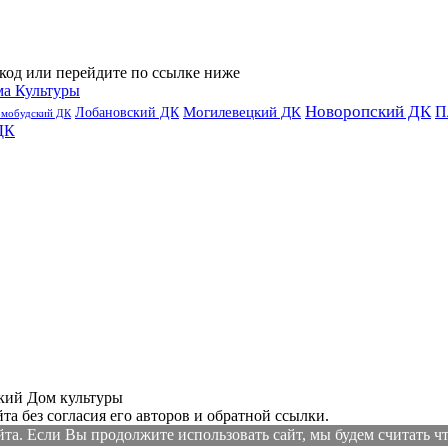
код или перейдите по ссылке ниже
ма Культуры
Новоропский ДК
П
Лобановский ДК
Могилевецкий ДК
омобудский ДК
ДК
ий Дом культуры
а без согласия его авторов и обратной ссылки.
а. Если Вы продолжите использовать сайт, мы будем считать что