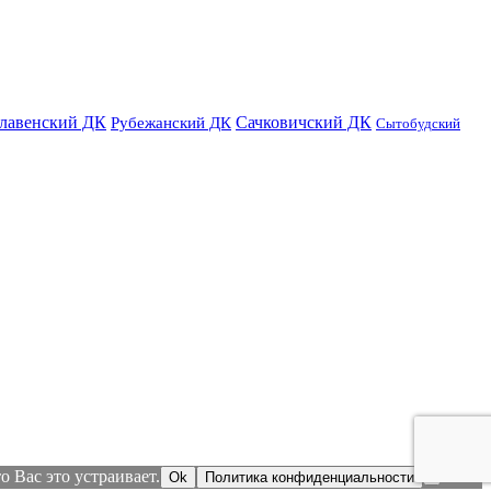
лавенский ДК
Сачковичский ДК
Рубежанский ДК
Сытобудский
 Вас это устраивает.
Ok
Политика конфиденциальности