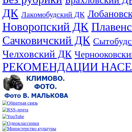
ДК
Лобановс
Лакомобудский ДК
Новоропский ДК
Плавен
Сачковичский ДК
Сытобудс
Челховский ДК
Чернооковски
РЕКОМЕНДАЦИИ НАСЕ