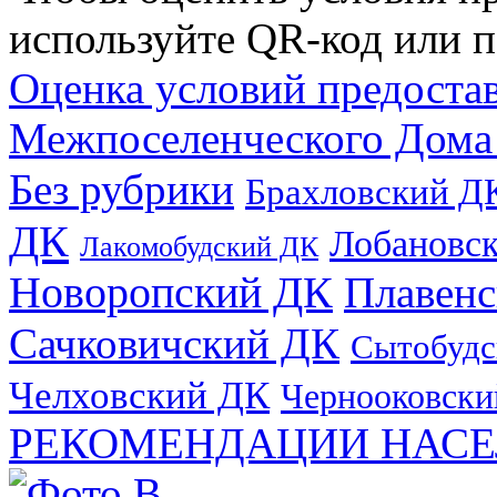
используйте QR-код или п
Оценка условий предоста
Межпоселенческого Дома
Без рубрики
Брахловский Д
ДК
Лобановс
Лакомобудский ДК
Новоропский ДК
Плавен
Сачковичский ДК
Сытобудс
Челховский ДК
Чернооковски
РЕКОМЕНДАЦИИ НАСЕ