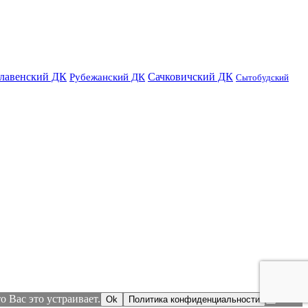
лавенский ДК
Сачковичский ДК
Рубежанский ДК
Сытобудский
 Вас это устраивает.
Ok
Политика конфиденциальности