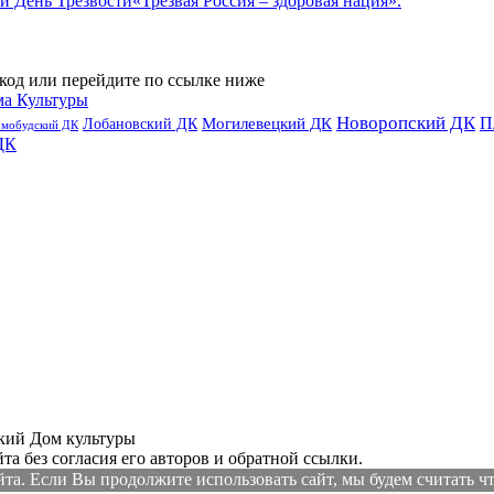
«Трезвая Россия – здоровая нация».
код или перейдите по ссылке ниже
ма Культуры
Новоропский ДК
П
Лобановский ДК
Могилевецкий ДК
омобудский ДК
ДК
ий Дом культуры
а без согласия его авторов и обратной ссылки.
а. Если Вы продолжите использовать сайт, мы будем считать что