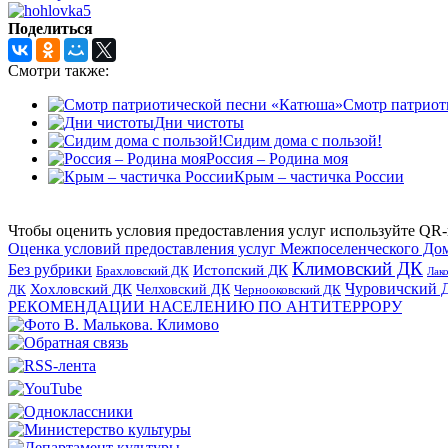
Поделиться
Смотри также:
Смотр патриот
Дни чистоты
Сидим дома с пользой!
Россия – Родина моя
Крым – частичка России
Чтобы оценить условия предоставления услуг используйте QR-
Оценка условий предоставления услуг Межпоселенческого До
Климовский ДК
Без рубрики
Истопский ДК
Брахловский ДК
Лак
Хохловский ДК
Чуровичский 
Челховский ДК
Чернооковский ДК
ДК
РЕКОМЕНДАЦИИ НАСЕЛЕНИЮ ПО АНТИТЕРРОРУ