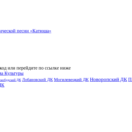
ической песни «Катюша»
код или перейдите по ссылке ниже
ма Культуры
Новоропский ДК
П
Лобановский ДК
Могилевецкий ДК
омобудский ДК
ДК