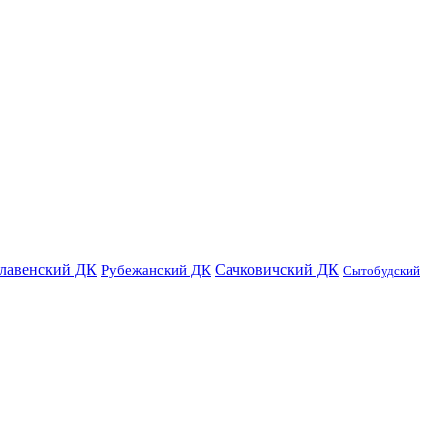
лавенский ДК
Сачковичский ДК
Рубежанский ДК
Сытобудский