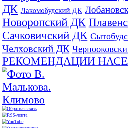
ДК
Лобановс
Лакомобудский ДК
Новоропский ДК
Плавен
Сачковичский ДК
Сытобудс
Челховский ДК
Чернооковски
РЕКОМЕНДАЦИИ НАСЕ