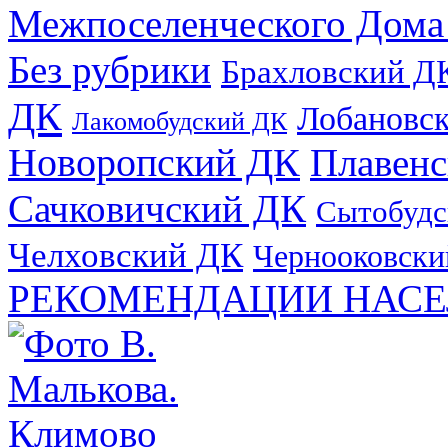
Межпоселенческого Дома
Без рубрики
Брахловский Д
ДК
Лобановс
Лакомобудский ДК
Новоропский ДК
Плавен
Сачковичский ДК
Сытобудс
Челховский ДК
Чернооковски
РЕКОМЕНДАЦИИ НАСЕ