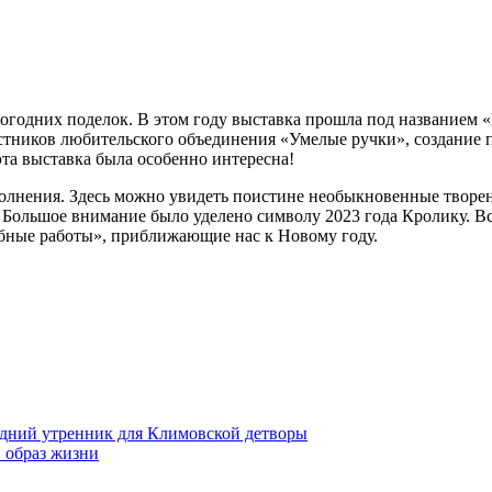
огодних поделок. В этом году выставка прошла под названием 
астников любительского объединения «Умелые ручки», создание
эта выставка была особенно интересна!
полнения. Здесь можно увидеть поистине необыкновенные творе
а. Большое внимание было уделено символу 2023 года Кролику. 
ебные работы», приближающие нас к Новому году.
дний утренник для Климовской детворы
 образ жизни