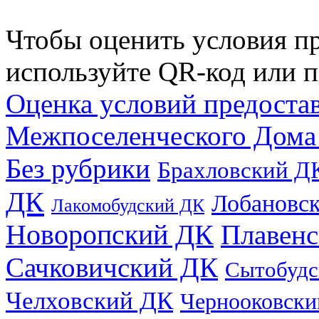
Чтобы оценить условия пр
используйте QR-код или п
Оценка условий предоста
Межпоселенческого Дома
Без рубрики
Брахловский Д
ДК
Лобановс
Лакомобудский ДК
Новоропский ДК
Плавен
Сачковичский ДК
Сытобудс
Челховский ДК
Чернооковски