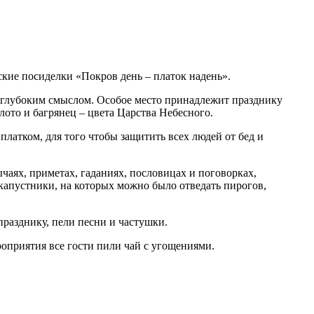
ские посиделки «Покров день – платок надень».
 глубоким смыслом. Особое место принадлежит празднику
лото и багрянец – цвета Царства Небесного.
латком, для того чтобы защитить всех людей от бед и
аях, приметах, гаданиях, пословицах и поговорках,
 капустники, на которых можно было отведать пирогов,
разднику, пели песни и частушки.
оприятия все гости пили чай с угощениями.