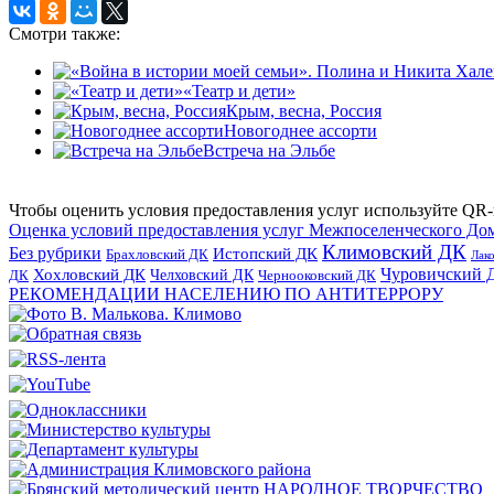
Смотри также:
«Театр и дети»
Крым, весна, Россия
Новогоднее ассорти
Встреча на Эльбе
Чтобы оценить условия предоставления услуг используйте QR-
Оценка условий предоставления услуг Межпоселенческого До
Климовский ДК
Без рубрики
Истопский ДК
Брахловский ДК
Лак
Хохловский ДК
Чуровичский 
Челховский ДК
Чернооковский ДК
ДК
РЕКОМЕНДАЦИИ НАСЕЛЕНИЮ ПО АНТИТЕРРОРУ