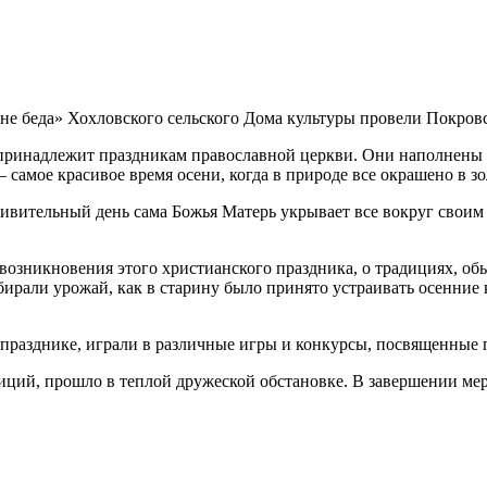
 не беда» Хохловского сельского Дома культуры провели Покров
 принадлежит праздникам православной церкви. Они наполнены
самое красивое время осени, когда в природе все окрашено в зо
ивительный день сама Божья Матерь укрывает все вокруг своим п
зникновения этого христианского праздника, о традициях, обыч
убирали урожай, как в старину было принято устраивать осенние
празднике, играли в различные игры и конкурсы, посвященные п
ций, прошло в теплой дружеской обстановке. В завершении мер