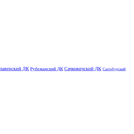
лавенский ДК
Сачковичский ДК
Рубежанский ДК
Сытобудский