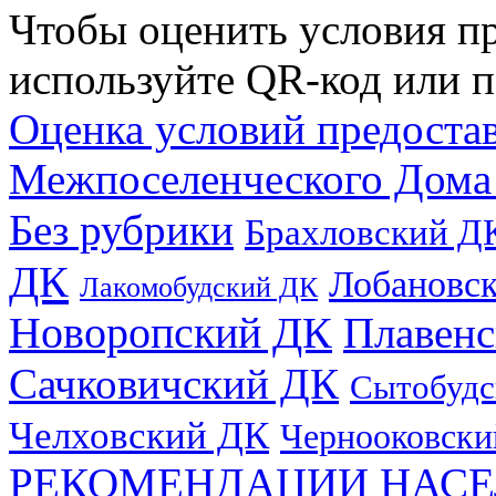
Чтобы оценить условия пр
используйте QR-код или п
Оценка условий предоста
Межпоселенческого Дома
Без рубрики
Брахловский Д
ДК
Лобановс
Лакомобудский ДК
Новоропский ДК
Плавен
Сачковичский ДК
Сытобудс
Челховский ДК
Чернооковски
РЕКОМЕНДАЦИИ НАСЕ