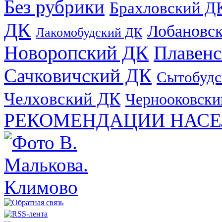
Без рубрики
Брахловский Д
ДК
Лобановс
Лакомобудский ДК
Новоропский ДК
Плавен
Сачковичский ДК
Сытобудс
Челховский ДК
Чернооковски
РЕКОМЕНДАЦИИ НАСЕ