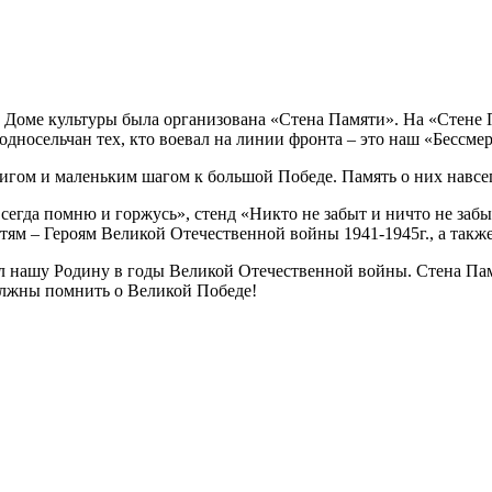
 Доме культуры была организована «Стена Памяти». На «Стене 
односельчан тех, кто воевал на линии фронта – это наш «Бессме
игом и маленьким шагом к большой Победе. Память о них навсег
егда помню и горжусь», стенд «Никто не забыт и ничто не заб
етям – Героям Великой Отечественной войны 1941-1945г., а так
л нашу Родину в годы Великой Отечественной войны. Стена Пам
олжны помнить о Великой Победе!