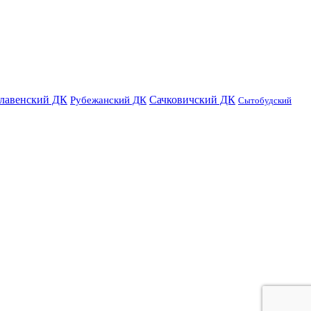
лавенский ДК
Сачковичский ДК
Рубежанский ДК
Сытобудский