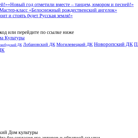
«Новый год отметили вместе – танцем, юмором и песней!»
Мастер-класс «Белоснежный рождественский ангелок»
оит и стоять будет Русская земля!»
код или перейдите по ссылке ниже
ма Культуры
Новоропский ДК
П
Лобановский ДК
Могилевецкий ДК
омобудский ДК
ДК
ий Дом культуры
а без согласия его авторов и обратной ссылки.