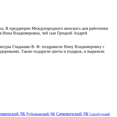
щина. В преддверии Международного женского дня работники
ая Нина Владимировна, чей сын Грецкий Андрей
льтуры Гладышко В. Ф. поздравили Нину Владимировну с
здоровыми. Также подарили цветы и подарок, и выразили
лавенский ДК
Сачковичский ДК
Рубежанский ДК
Сытобудский