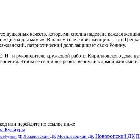
х тех душевных качеств, которыми сполна наделена каждая жен
ю «Цветы для мамы». В нашем селе живёт женщина – это Грецк
ражданский, патриотический долг, защищает свою Родину.
. И. и руководитель кружковой работы Кирилловского дома ку
рпения. Чтобы её сын и все ребята вернулись домой живыми и 
код или перейдите по ссылке ниже
ма Культуры
Новоропский ДК
П
Лобановский ДК
Могилевецкий ДК
омобудский ДК