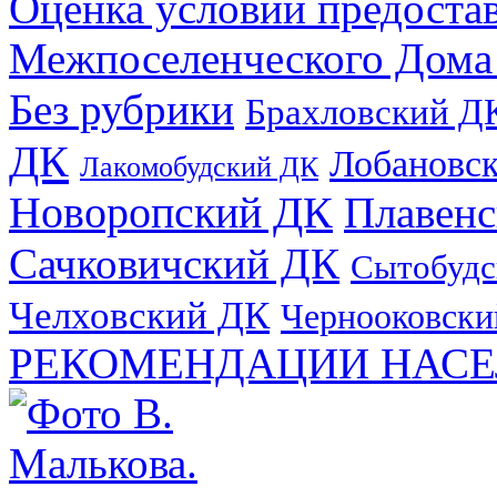
Оценка условий предоста
Межпоселенческого Дома
Без рубрики
Брахловский Д
ДК
Лобановс
Лакомобудский ДК
Новоропский ДК
Плавен
Сачковичский ДК
Сытобудс
Челховский ДК
Чернооковски
РЕКОМЕНДАЦИИ НАСЕ