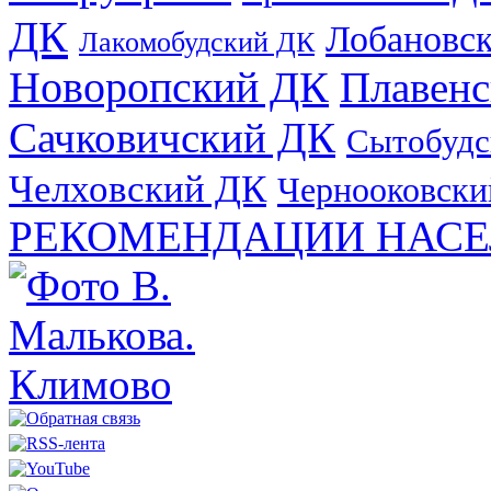
ДК
Лобановс
Лакомобудский ДК
Новоропский ДК
Плавен
Сачковичский ДК
Сытобудс
Челховский ДК
Чернооковски
РЕКОМЕНДАЦИИ НАСЕ