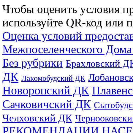
Чтобы оценить условия пр
используйте QR-код или п
Оценка условий предоста
Межпоселенческого Дома
Без рубрики
Брахловский Д
ДК
Лобановс
Лакомобудский ДК
Новоропский ДК
Плавен
Сачковичский ДК
Сытобудс
Челховский ДК
Чернооковски
РЕКОМЕНДАЦИИ НАСЕ