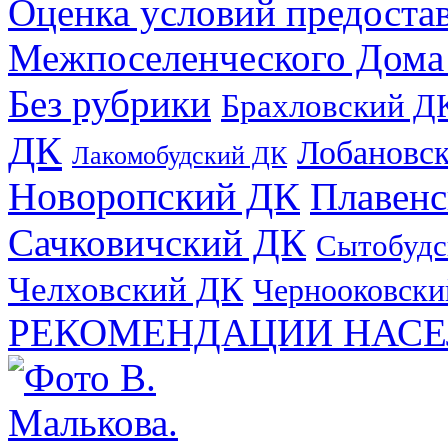
Оценка условий предоста
Межпоселенческого Дома
Без рубрики
Брахловский Д
ДК
Лобановс
Лакомобудский ДК
Новоропский ДК
Плавен
Сачковичский ДК
Сытобудс
Челховский ДК
Чернооковски
РЕКОМЕНДАЦИИ НАСЕ