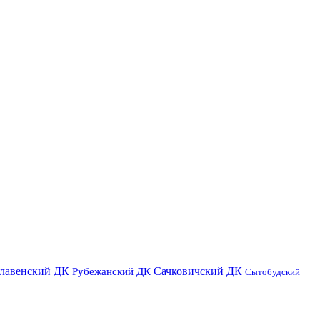
лавенский ДК
Сачковичский ДК
Рубежанский ДК
Сытобудский