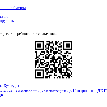
нки наши быстры
равил
 дружить
код или перейдите по ссылке ниже
ма Культуры
Новоропский ДК
П
Лобановский ДК
Могилевецкий ДК
омобудский ДК
ДК