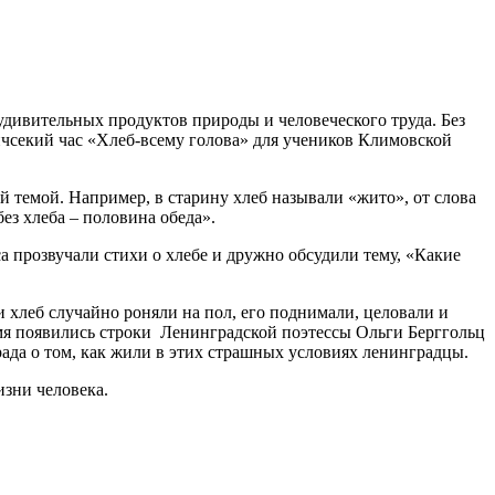
удивительных продуктов природы и человеческого труда. Без
ичсекий час «Хлеб-всему голова» для учеников Климовской
й темой. Например, в старину хлеб называли «жито», от слова
 без хлеба – половина обеда».
а прозвучали стихи о хлебе и дружно обсудили тему, «Какие
и хлеб случайно роняли на пол, его поднимали, целовали и
емя появились строки Ленинградской поэтессы Ольги Берггольц
ада о том, как жили в этих страшных условиях ленинградцы.
изни человека.