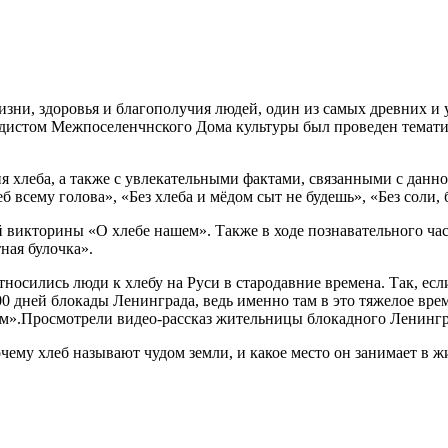
изни, здоровья и благополучия людей, один из самых древних и 
тодистом Межпоселенчнского Дома культуры был проведен темат
я хлеба, а также с увлекательными фактами, связанными с данно
еб всему голова», «Без хлеба и мёдом сыт не будешь», «Без соли,
й викторины «О хлебе нашем». Также в ходе познавательного час
ная булочка».
носились люди к хлебу на Руси в стародавние времена. Так, есл
00 дней блокады Ленинграда, ведь именно там в это тяжелое вр
ам».Просмотрели видео-рассказ жительницы блокадного Ленингр
чему хлеб называют чудом земли, и какое место он занимает в ж