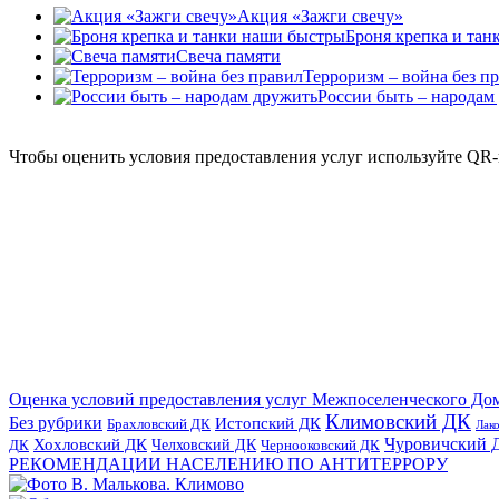
Акция «Зажги свечу»
Броня крепка и та
Свеча памяти
Терроризм – война без п
России быть – народам
Чтобы оценить условия предоставления услуг используйте QR-
Оценка условий предоставления услуг Межпоселенческого До
Климовский ДК
Без рубрики
Истопский ДК
Брахловский ДК
Лак
Хохловский ДК
Чуровичский 
Челховский ДК
Чернооковский ДК
ДК
РЕКОМЕНДАЦИИ НАСЕЛЕНИЮ ПО АНТИТЕРРОРУ