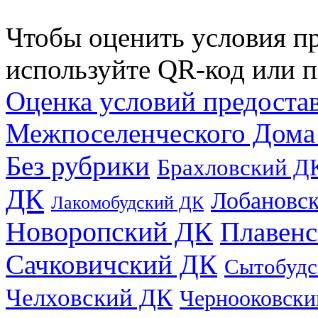
Чтобы оценить условия пр
используйте QR-код или п
Оценка условий предоста
Межпоселенческого Дома
Без рубрики
Брахловский Д
ДК
Лобановс
Лакомобудский ДК
Новоропский ДК
Плавен
Сачковичский ДК
Сытобудс
Челховский ДК
Чернооковски