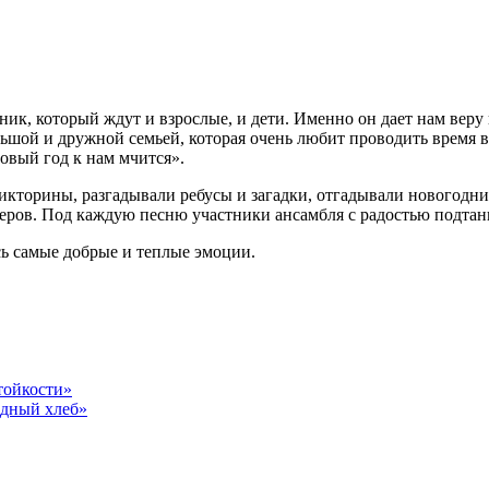
к, который ждут и взрослые, и дети. Именно он дает нам веру 
ьшой и дружной семьей, которая очень любит проводить время в
овый год к нам мчится».
кторины, разгадывали ребусы и загадки, отгадывали новогодние 
меров. Под каждую песню участники ансамбля с радостью подтан
сь самые добрые и теплые эмоции.
тойкости»
дный хлеб»