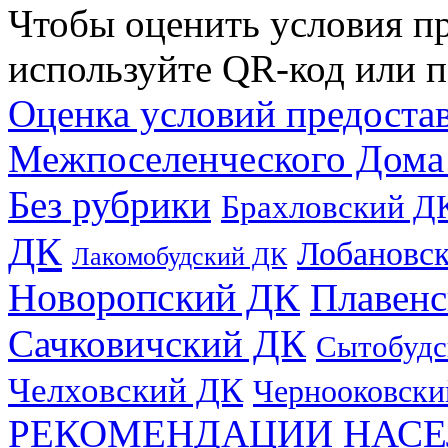
Чтобы оценить условия пр
используйте QR-код или п
Оценка условий предоста
Межпоселенческого Дома
Без рубрики
Брахловский Д
ДК
Лобановс
Лакомобудский ДК
Новоропский ДК
Плавен
Сачковичский ДК
Сытобудс
Челховский ДК
Чернооковски
РЕКОМЕНДАЦИИ НАСЕ