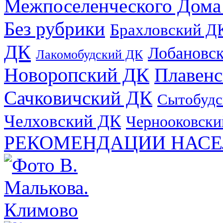
Межпоселенческого Дома
Без рубрики
Брахловский Д
ДК
Лобановс
Лакомобудский ДК
Новоропский ДК
Плавен
Сачковичский ДК
Сытобудс
Челховский ДК
Чернооковски
РЕКОМЕНДАЦИИ НАСЕ