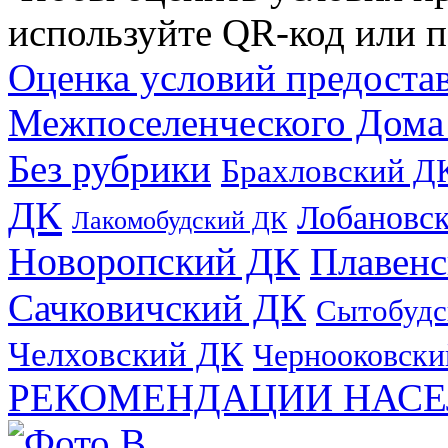
используйте QR-код или п
Оценка условий предоста
Межпоселенческого Дома
Без рубрики
Брахловский Д
ДК
Лобановс
Лакомобудский ДК
Новоропский ДК
Плавен
Сачковичский ДК
Сытобудс
Челховский ДК
Чернооковски
РЕКОМЕНДАЦИИ НАСЕ