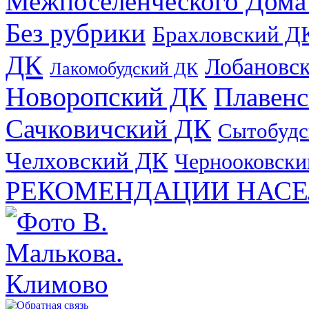
Межпоселенческого Дома
Без рубрики
Брахловский Д
ДК
Лобановс
Лакомобудский ДК
Новоропский ДК
Плавен
Сачковичский ДК
Сытобудс
Челховский ДК
Чернооковски
РЕКОМЕНДАЦИИ НАСЕ