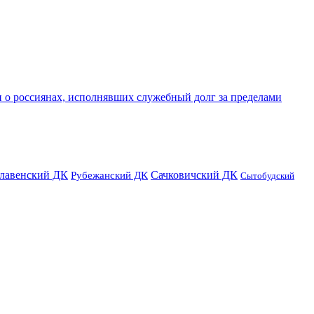
и о россиянах, исполнявших служебный долг за пределами
лавенский ДК
Сачковичский ДК
Рубежанский ДК
Сытобудский