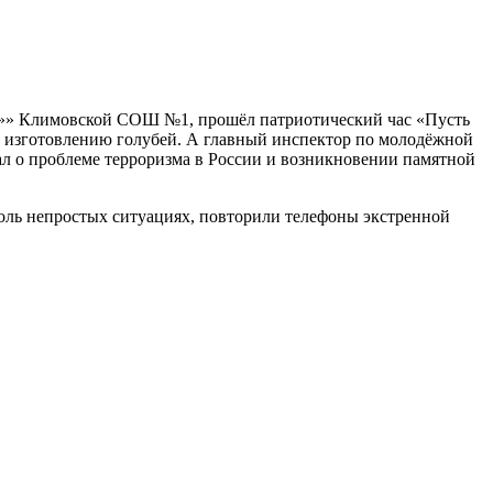
ых»» Климовской СОШ №1, прошёл патриотический час «Пусть
по изготовлению голубей. А главный инспектор по молодёжной
л о проблеме терроризма в России и возникновении памятной
столь непростых ситуациях, повторили телефоны экстренной