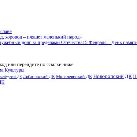
 славе
д, хоровод – пляшет маленький народ»
15 Февраля – День памят
код или перейдите по ссылке ниже
ма Культуры
Новоропский ДК
П
Лобановский ДК
Могилевецкий ДК
омобудский ДК
ДК