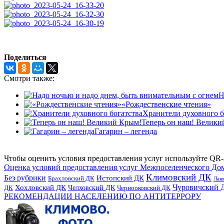
Поделиться
Смотри также:
Н
«Рождественские чтения»
Хранители духовного б
Теперь он наш! Велики
Гагарин – легенда
Чтобы оценить условия предоставления услуг используйте QR-
Оценка условий предоставления услуг Межпоселенческого До
Климовский ДК
Без рубрики
Истопский ДК
Брахловский ДК
Лак
Хохловский ДК
Чуровичский 
Челховский ДК
Чернооковский ДК
ДК
РЕКОМЕНДАЦИИ НАСЕЛЕНИЮ ПО АНТИТЕРРОРУ