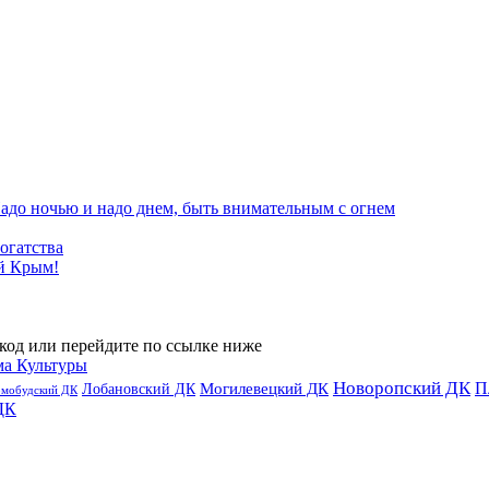
адо ночью и надо днем, быть внимательным с огнем
огатства
й Крым!
код или перейдите по ссылке ниже
ма Культуры
Новоропский ДК
П
Лобановский ДК
Могилевецкий ДК
омобудский ДК
ДК