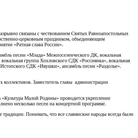
еразрывно связаны с чествованием Святых Равноапостольных
дарственно-церковным праздником, объединяющим
иятие «Ратная слава России».
самбль песни «Млада» Межпоселенческого ДК, вокальная
 вокальная группа Хохловского СДК «Россиянка», вокальная
Истопского СДК «Ивушки», ансамбль песни «Раздолье».
вых коллективов. Заместитель главы администрации
та «Культура Малой Родины» проводится укрепление
нено несколько песен на концертной программе.
 традиции. Понимать, что все славянские народы всегда были