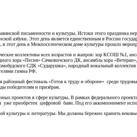
славянской письменности и культуры. Истоки этого праздника н
нской азбуки. Этот день является единственным в России госу
, в этот день в Межпоселенческом доме культуры прошло меропр
ческие коллективы всех возрастов и жанров: хор КСОШ №1, ан
ого хора «Песня» Сачковичского ДК, ансамбль хора «Ветеран»,
омобудского СДК «Сударушка», народный вокальный коллектив 
телями гимна РФ.
лся районный фестиваль «Готов к труду и обороне» среди трудо
ы победителям и призёрам.
нных проектов в сфере культуры. В рамках федерального проек
и уже приобретен цифровой баян. Под его аккомпонимент испол
ной культуры и литературы. Мы должны бережно хранить вековые