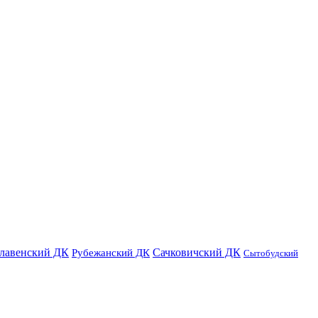
лавенский ДК
Сачковичский ДК
Рубежанский ДК
Сытобудский