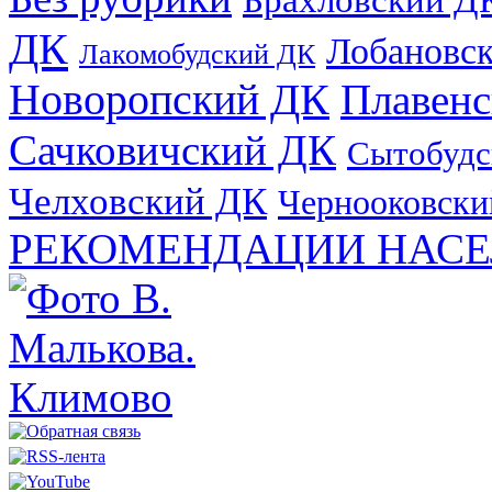
ДК
Лобановс
Лакомобудский ДК
Новоропский ДК
Плавен
Сачковичский ДК
Сытобудс
Челховский ДК
Чернооковски
РЕКОМЕНДАЦИИ НАСЕ