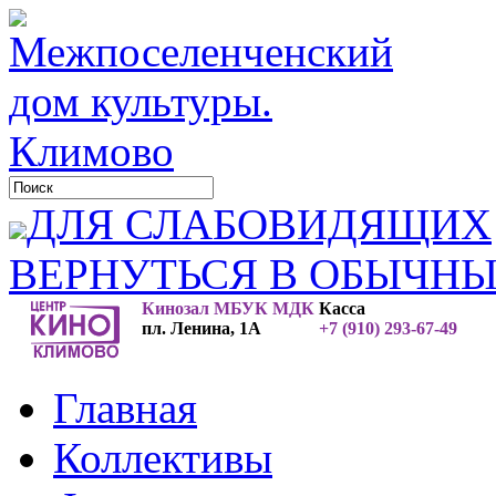
ДЛЯ СЛАБОВИДЯЩИХ
ВЕРНУТЬСЯ В ОБЫЧН
Кинозал МБУК МДК
Касса
пл. Ленина, 1А
+7 (910) 293-67-49
Главная
Коллективы