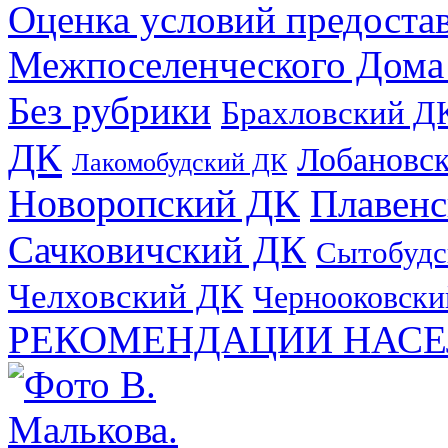
Оценка условий предоста
Межпоселенческого Дома
Без рубрики
Брахловский Д
ДК
Лобановс
Лакомобудский ДК
Новоропский ДК
Плавен
Сачковичский ДК
Сытобудс
Челховский ДК
Чернооковски
РЕКОМЕНДАЦИИ НАСЕ