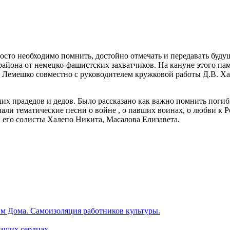
просто необходимо помнить, достойно отмечать и передавать буд
 района от немецко-фашистских захватчиков. На кануне этого п
 Лемешко совместно с руководителем кружковой работы Д.В. Х
ших прадедов и дедов. Было рассказано как важно помнить пог
ли тематические песни о войне , о павших воинах, о любви к Ро
 его солисты Халепо Никита, Масалова Елизавета.
м Дома. Самоизоляция работников культуры.
наших сердцах