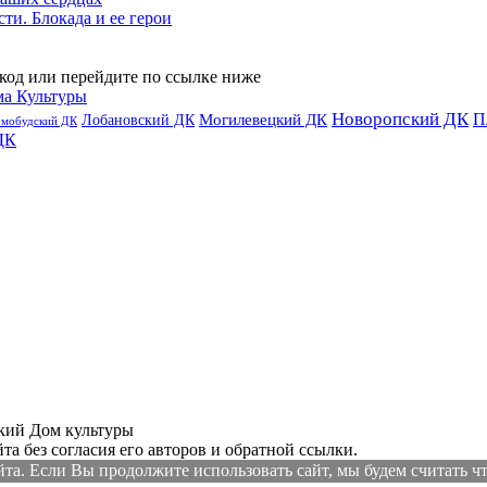
сти. Блокада и ее герои
код или перейдите по ссылке ниже
ма Культуры
Новоропский ДК
П
Лобановский ДК
Могилевецкий ДК
омобудский ДК
ДК
ий Дом культуры
а без согласия его авторов и обратной ссылки.
а. Если Вы продолжите использовать сайт, мы будем считать что