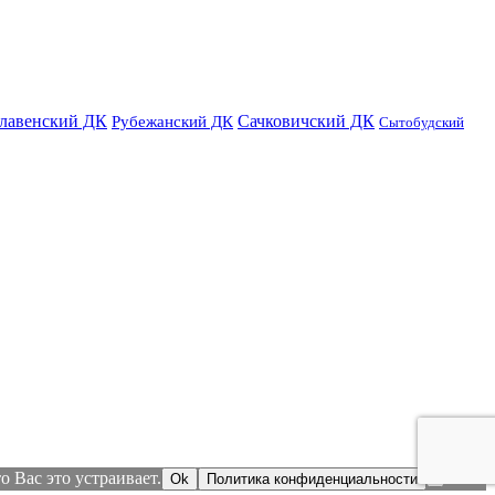
лавенский ДК
Сачковичский ДК
Рубежанский ДК
Сытобудский
 Вас это устраивает.
Ok
Политика конфиденциальности