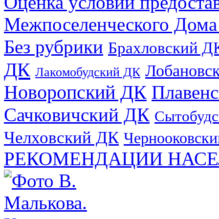
Оценка условий предоста
Межпоселенческого Дома
Без рубрики
Брахловский Д
ДК
Лобановс
Лакомобудский ДК
Новоропский ДК
Плавен
Сачковичский ДК
Сытобудс
Челховский ДК
Чернооковски
РЕКОМЕНДАЦИИ НАСЕ